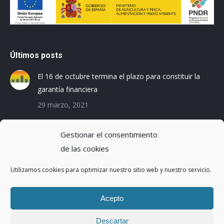
Últimos posts
El 16 de octubre termina el plazo para constituir la
garantía financiera
29 marzo, 2021
Las empresas baleares se preparan para el Registro
Gestionar el consentimiento
de la Huella de Carbono
de las cookies
3 diciembre, 2019
Utilizamos cookies para optimizar nuestro sitio web y nuestro servicio.
Reduciendo la Huella Hídrica en una planta de
montaje de coches
Acepto
20 octubre, 2016
Descartar