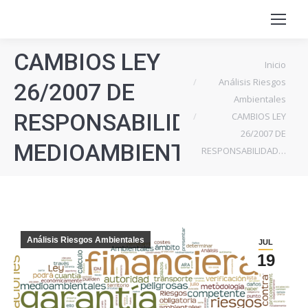
CAMBIOS LEY
Estás aquí:
Inicio
Análisis Riesgos
26/2007 DE
Ambientales
RESPONSABILIDAD
CAMBIOS LEY
26/2007 DE
MEDIOAMBIENTAL
RESPONSABILIDAD…
Análisis Riesgos Ambientales
JUL
19