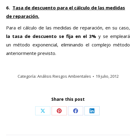
6.
Tasa de descuento para el cálculo de las medidas
de reparación.
Para el cálculo de las medidas de reparación, en su caso,
la tasa de descuento se fija en el 3%
y se empleará
un método exponencial, eliminando el complejo método
anteriormente previsto.
Categoría:
Análisis Riesgos Ambientales
19 julio, 2012
Share this post
Share
Share
Share
Share
on
on
on
on
X
Pinterest
Facebook
LinkedIn