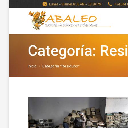
Lunes – Viernes 8:30 AM – 18:30 PM
+34 644 
Categoría: Res
Estás aquí:
Inicio
Categoría "Residuos"