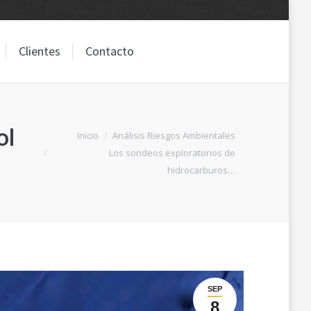
Clientes
Contacto
Clientes
Contacto
ol
Estás aquí:
Inicio
Análisis Riesgos Ambientales
Los sondeos exploratorios de
hidrocarburos…
SEP
8