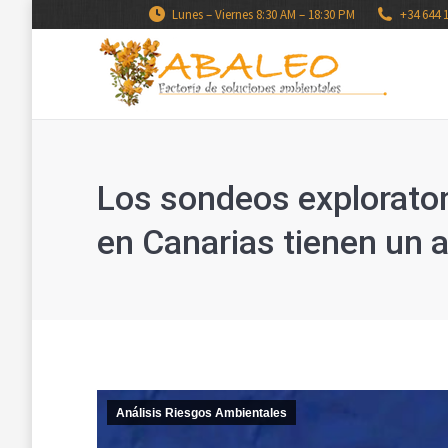
Lunes – Viernes 8:30 AM – 18:30 PM
+34 644 
Los sondeos explorator
en Canarias tienen un a
Análisis Riesgos Ambientales