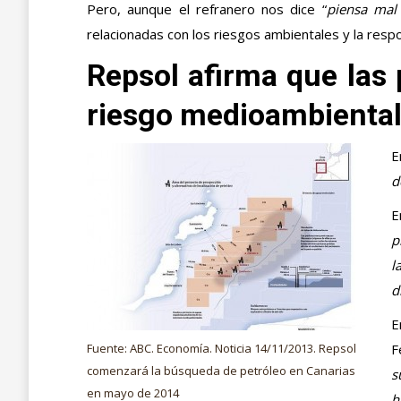
Pero, aunque el refranero nos dice “
piensa mal 
relacionadas con los riesgos ambientales y la resp
Repsol afirma que las 
riesgo medioambiental
E
d
E
p
l
d
E
Fuente: ABC. Economía. Noticia 14/11/2013. Repsol
F
comenzará la búsqueda de petróleo en Canarias
s
en mayo de 2014
h