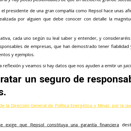
i el presidente de una gran compañía como Repsol hace unas af
ealizada por alguien que debe conocer con detalle la magni
gativa, cada uno según su leal saber y entender, y consideraréi
sponsables de empresas, que han demostrado tener fiabilidad y
entos y ejemplos.
reflexión y veamos si hay datos que nos ayuden a emitir un juic
tratar un seguro de responsa
s.
de la Dirección General de Política Energética y Minas, por la q
e exige que Repsol constituya una garantía financiera
desti