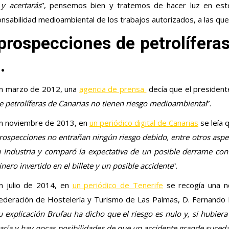
y acertarás
”, pensemos bien y tratemos de hacer luz en est
onsabilidad medioambiental de los trabajos autorizados, a las que
prospecciones de petrolífera
.
n marzo de 2012, una
agencia de prensa
decía que el president
e petrolíferas de Canarias no tienen riesgo medioambiental
”.
n noviembre de 2013, en
un periódico digital de Canarias
se leía q
rospecciones no entrañan ningún riesgo debido, entre otros aspe
a Industria y comparó la expectativa de un posible derrame con 
inero invertido en el billete y un posible accidente
”.
n julio de 2014, en
un periódico de Tenerife
se recogía una no
ederación de Hostelería y Turismo de Las Palmas, D. Fernando F
u explicación Brufau ha dicho que el riesgo es nulo y, si hubier
aría y hay pocas posibilidades de que un accidente grande suced