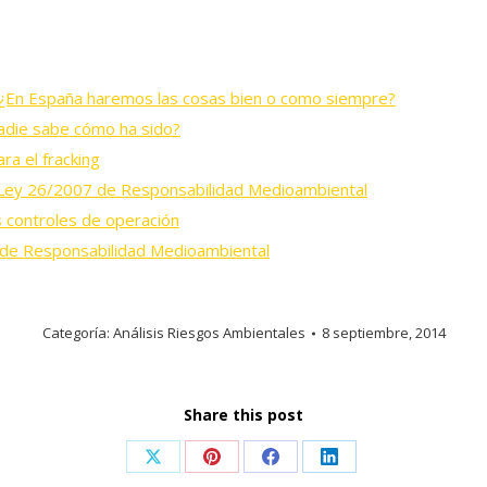
o ¿En España haremos las cosas bien o como siempre?
nadie sabe cómo ha sido?
a el fracking
la Ley 26/2007 de Responsabilidad Medioambiental
s controles de operación
 de Responsabilidad Medioambiental
Categoría:
Análisis Riesgos Ambientales
8 septiembre, 2014
Share this post
Share
Share
Share
Share