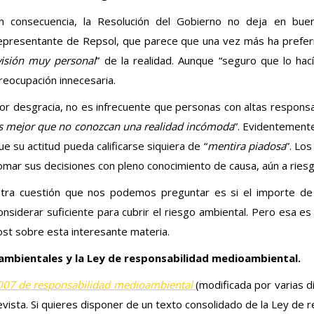
n consecuencia, la Resolución del Gobierno no deja en buen
epresentante de Repsol, que parece que una vez más ha prefer
visión muy personal
” de la realidad. Aunque “seguro que lo hac
reocupación innecesaria.
or desgracia, no es infrecuente que personas con altas responsa
s mejor que no conozcan una realidad incómoda
”. Evidentement
ue su actitud pueda calificarse siquiera de “
mentira piadosa
”. Lo
omar sus decisiones con pleno conocimiento de causa, aún a ries
tra cuestión que nos podemos preguntar es si el importe de l
onsiderar suficiente para cubrir el riesgo ambiental. Pero esa es
st sobre esta interesante materia.
ambientales y la Ley de responsabilidad medioambiental.
007 de responsabilidad medioambiental
(modificada por varias d
evista. Si quieres disponer de un texto consolidado de la Ley de