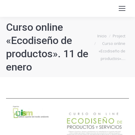
Curso online
Estás aquí:
Inicio
Project
«Ecodiseño de
Curso online
productos». 11 de
«Ecodiseño de
productos».…
enero