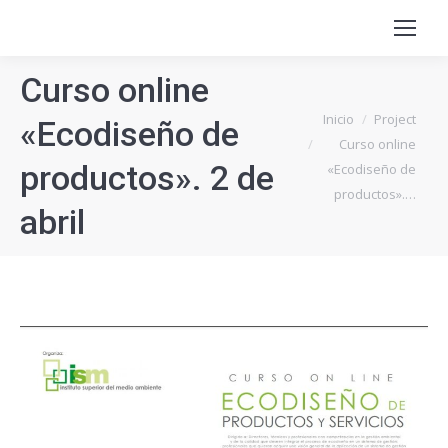
Curso online
Estás aquí:
Inicio
Project
«Ecodiseño de
Curso online
productos». 2 de
«Ecodiseño de
productos».…
abril