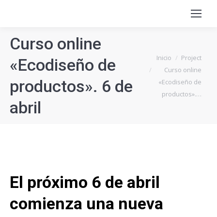
Curso online
Estás aquí:
Inicio
Project
«Ecodiseño de
Curso online
productos». 6 de
«Ecodiseño de
productos».…
abril
El próximo 6 de abril
comienza una nueva