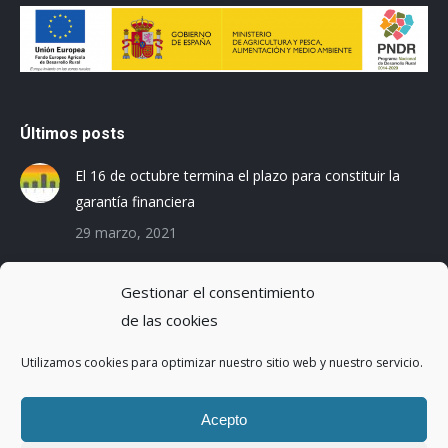
Últimos posts
El 16 de octubre termina el plazo para constituir la
garantía financiera
29 marzo, 2021
Las empresas baleares se preparan para el Registro
Gestionar el consentimiento
de la Huella de Carbono
de las cookies
3 diciembre, 2019
Utilizamos cookies para optimizar nuestro sitio web y nuestro servicio.
Reduciendo la Huella Hídrica en una planta de
montaje de coches
Acepto
20 octubre, 2016