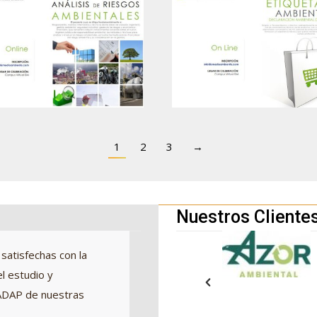
1
2
3
→
Nuestros Cliente
satisfechas con la
La visión de las actividades e
l estudio y
entender hoy día sin un anális
a ADAP de nuestras
Pero esto, que es de sentido
propia persona y que en nuest