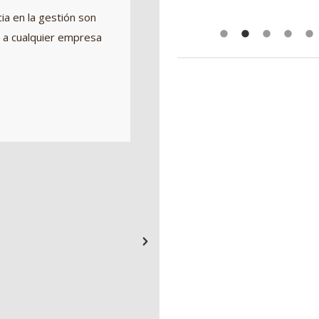
ia en la gestión son
de familia o amigos nunca reba
 a cualquier empresa
nuestros trabajos.
Y la pregunta al ¿Por qué no l
respuestas muy sencillas: Po
sencilla y correcta.
Desde la Comunidad Europea 
reglamentos y sistemas de ev
realizar un análisis riguroso d
permiten a administración y e
trabajo y empezar a mirar el c
o aplicación.
Pero es necesario para poder 
metodologías empresas como 
profesionalidad, sean capaces
profesionales y dar respuesta