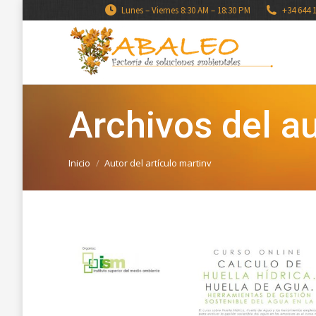
Lunes – Viernes 8:30 AM – 18:30 PM
+34 644 
Archivos del au
Estás aquí:
Inicio
Autor del artículo martinv