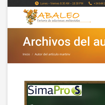
Lunes – Viernes 8:30 AM – 18:30 PM
+34 644 
Archivos del au
Estás aquí:
Inicio
Autor del artículo martinv