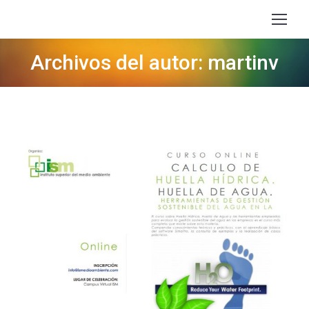
Archivos del autor: martinv
Estás aquí: