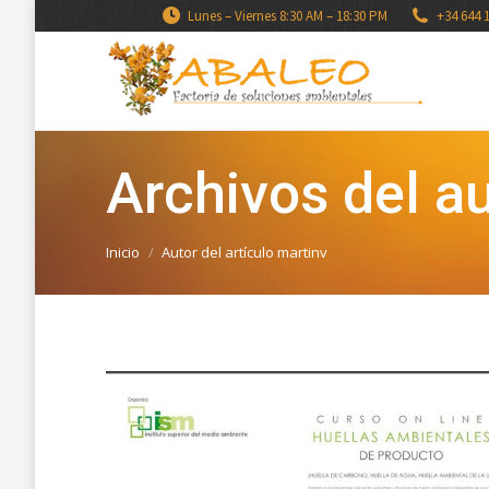
Lunes – Viernes 8:30 AM – 18:30 PM
+34 644 
Archivos del au
Estás aquí:
Inicio
Autor del artículo martinv