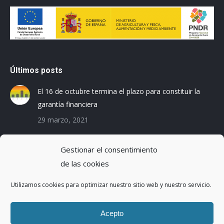
Últimos posts
El 16 de octubre termina el plazo para constituir la
garantía financiera
29 marzo, 2021
Las empresas baleares se preparan para el Registro
Gestionar el consentimiento
de la Huella de Carbono
de las cookies
3 diciembre, 2019
Utilizamos cookies para optimizar nuestro sitio web y nuestro servicio.
Reduciendo la Huella Hídrica en una planta de
montaje de coches
Acepto
20 octubre, 2016