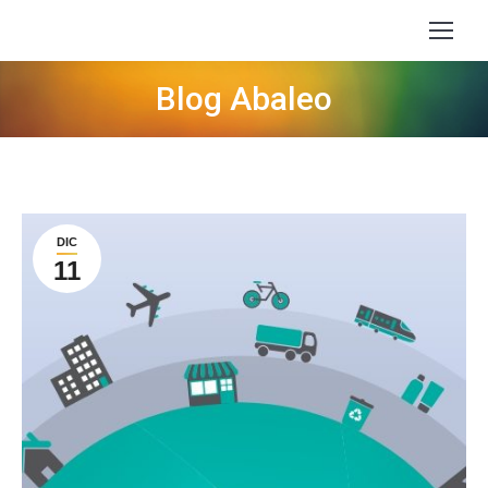
Blog Abaleo
Estás aquí:
DIC
11