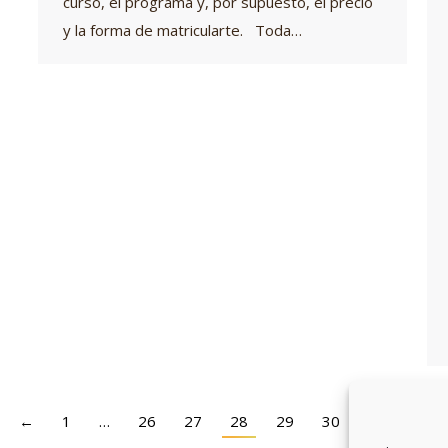
curso, el programa y, por supuesto, el precio
y la forma de matricularte. Toda…
←
1
…
26
27
28
29
30
31
→