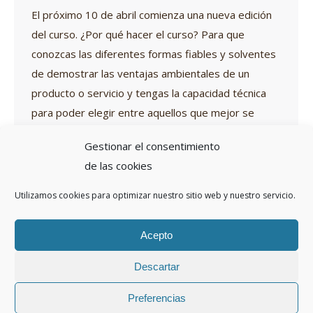
El próximo 10 de abril comienza una nueva edición
del curso. ¿Por qué hacer el curso? Para que
conozcas las diferentes formas fiables y solventes
de demostrar las ventajas ambientales de un
producto o servicio y tengas la capacidad técnica
para poder elegir entre aquellos que mejor se
adapten a los objetivos de tu empresa y…
Gestionar el consentimiento
de las cookies
Utilizamos cookies para optimizar nuestro sitio web y nuestro servicio.
←
1
…
25
26
27
28
29
…
31
→
Acepto
Descartar
Preferencias
Copyright ©2017 | Abaleo S.L. | Todos los derechos reservados.